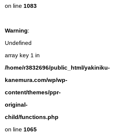
on line
1083
Warning
:
Undefined
array key 1 in
/home/r3832696/public_html/yakiniku-
kanemura.com/wp/wp-
content/themes/ppr-
original-
child/functions.php
on line
1065