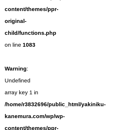
content/themes/ppr-
original-
child/functions.php
on line
1083
Warning
:
Undefined
array key 1 in
/home/r3832696/public_html/yakiniku-
kanemura.com/wp/wp-
content/themes/ppr-