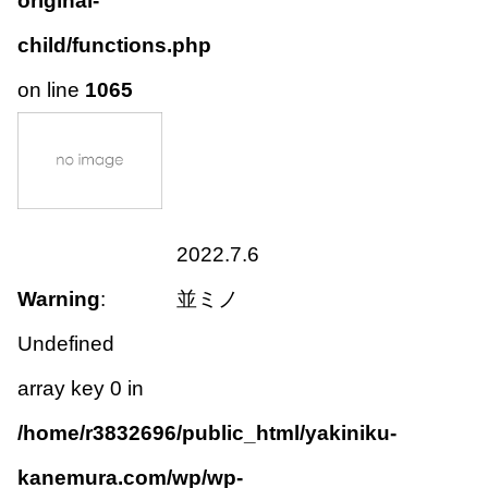
original-
child/functions.php
on line
1065
2022.7.6
Warning
:
並ミノ
Undefined
array key 0 in
/home/r3832696/public_html/yakiniku-
kanemura.com/wp/wp-