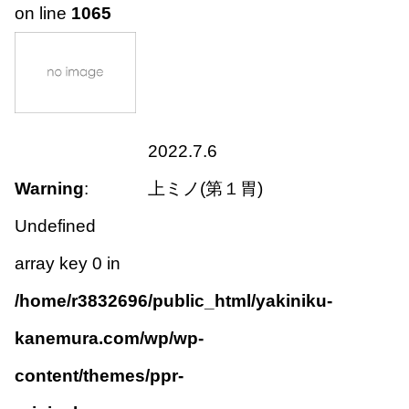
on line
1065
2022.7.6
Warning
:
上ミノ(第１胃)
Undefined
array key 0 in
/home/r3832696/public_html/yakiniku-
kanemura.com/wp/wp-
content/themes/ppr-