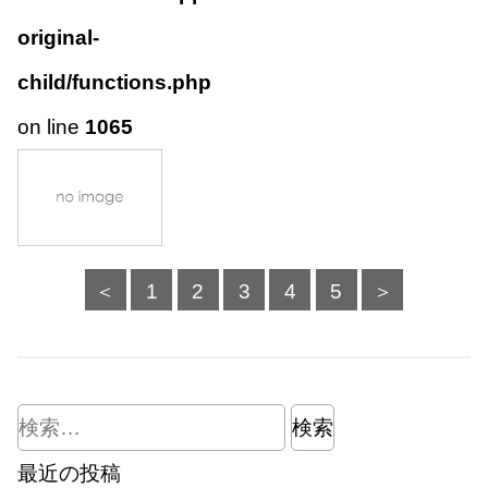
original-
child/functions.php
on line
1065
3
＜
1
2
4
5
＞
検
索:
最近の投稿