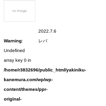
2022.7.6
Warning
:
レバ
Undefined
array key 0 in
/home/r3832696/public_html/yakiniku-
kanemura.com/wp/wp-
content/themes/ppr-
original-