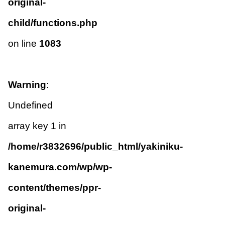
original-
child/functions.php
on line
1083
Warning
:
Undefined
array key 1 in
/home/r3832696/public_html/yakiniku-
kanemura.com/wp/wp-
content/themes/ppr-
original-