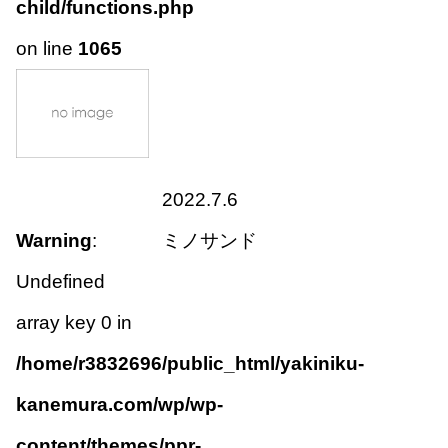
child/functions.php
on line
1065
2022.7.6
Warning
:
ミノサンド
Undefined
array key 0 in
/home/r3832696/public_html/yakiniku-
kanemura.com/wp/wp-
content/themes/ppr-