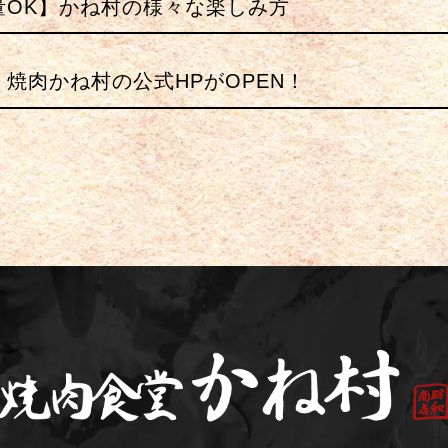
量OK】かね村の様々な楽しみ方
】焼肉かね村の公式HPがOPEN！