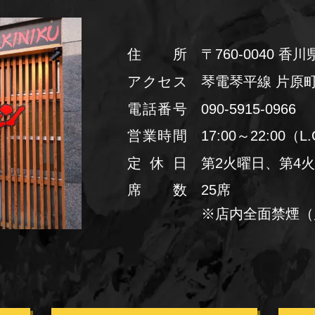
住所
〒760-0040
香川県
アクセス
琴電琴平線 片原町
電話番号
090-5915-0966
営業時間
17:00～22:00（L.
定休日
第2火曜日、第4
席数
25席
※店内全面禁煙
（